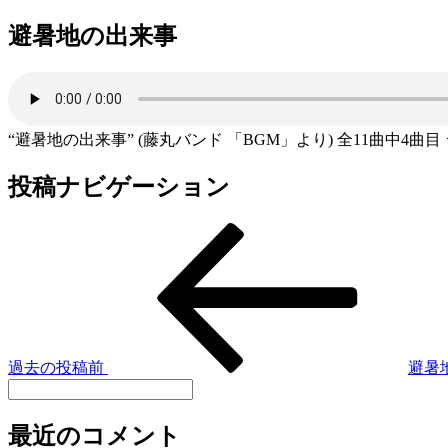
避暑地の出来事
“避暑地の出来事” (藤丸バンド 「BGM」より) 全11曲中4曲目 ジ
投稿ナビゲーション
過去の投稿
前
避暑
最近のコメント