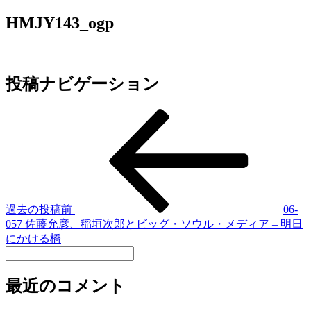
HMJY143_ogp
投稿ナビゲーション
過去の投稿
前
06-
057 佐藤允彦、稲垣次郎とビッグ・ソウル・メディア – 明日
にかける橋
最近のコメント