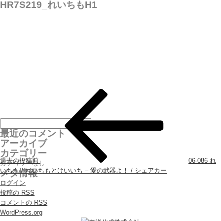
HR7S219_れいちもH1
投稿ナビゲーション
最近のコメント
アーカイブ
カテゴリー
過去の投稿
前
06-086 れ
カテゴリーなし
いちも / れいちもとけいいち – 愛の武器よ！ / シェアカー
メタ情報
ログイン
投稿の
RSS
コメントの
RSS
WordPress.org