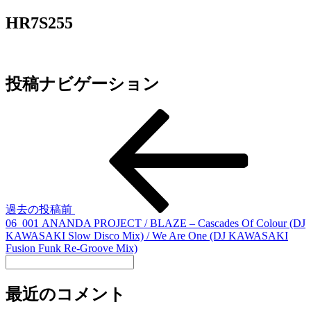
HR7S255
投稿ナビゲーション
過去の投稿
前
06_001 ANANDA PROJECT / BLAZE – Cascades Of Colour (DJ
KAWASAKI Slow Disco Mix) / We Are One (DJ KAWASAKI
Fusion Funk Re-Groove Mix)
最近のコメント