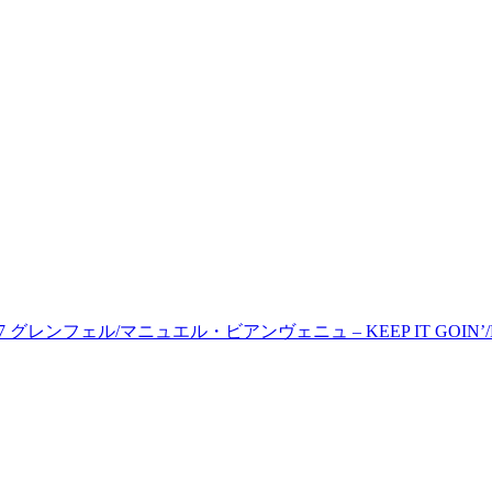
037 グレンフェル/マニュエル・ビアンヴェニュ – KEEP IT GOIN’/N