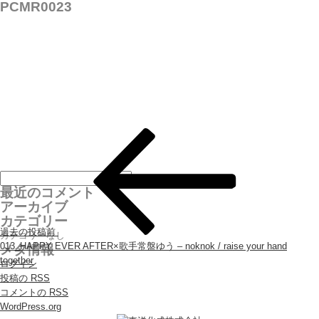
PCMR0023
投稿ナビゲーション
最近のコメント
アーカイブ
カテゴリー
過去の投稿
前
カテゴリーなし
013_HAPPY EVER AFTER×歌手常盤ゆう – noknok / raise your hand
メタ情報
together
ログイン
投稿の
RSS
コメントの
RSS
WordPress.org