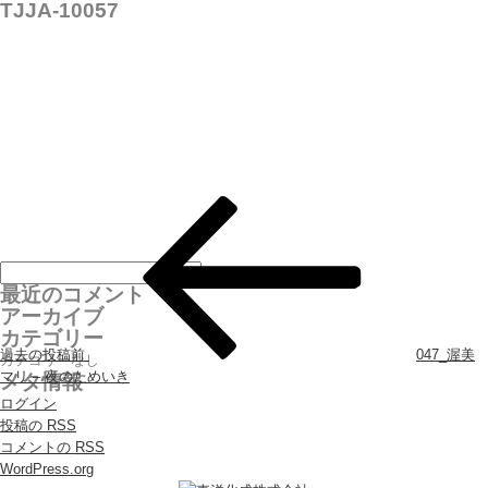
TJJA-10057
投稿ナビゲーション
最近のコメント
アーカイブ
カテゴリー
過去の投稿
前
047_渥美
カテゴリーなし
マリ – 夜のためいき
メタ情報
ログイン
投稿の
RSS
コメントの
RSS
WordPress.org