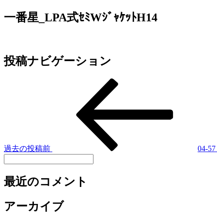
一番星_LPA式ｾﾐWｼﾞｬｹｯﾄH14
投稿ナビゲーション
過去の投稿
前
04-
最近のコメント
アーカイブ