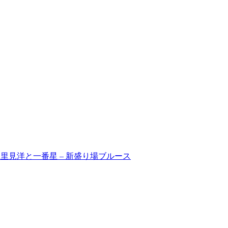
57 里見洋と一番星 – 新盛り場ブルース