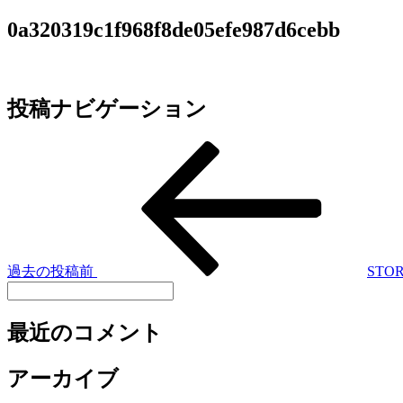
0a320319c1f968f8de05efe987d6cebb
投稿ナビゲーション
過去の投稿
前
STO
最近のコメント
アーカイブ