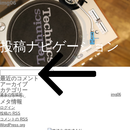
img06
投稿ナビゲーション
最近のコメント
アーカイブ
カテゴリー
過去の投稿
前
img06
カテゴリーなし
メタ情報
ログイン
投稿の
RSS
コメントの
RSS
WordPress.org