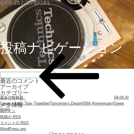
OTS-267_178×181
投稿ナビゲーション
最近のコメント
アーカイブ
カテゴリー
過去の投稿
前
04-04 Al
カテゴリーなし
Green – Let’s Stay Together/Tomorrow’s Dream[50th Anniversary/Green
メタ情報
Vinyl]
ログイン
投稿の
RSS
コメントの
RSS
WordPress.org