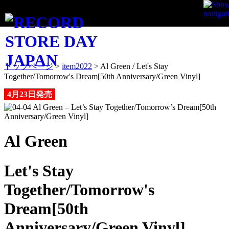
ITEM
トップページ
>
item2022
>
Al Green / Let's Stay
Together/Tomorrow's Dream[50th Anniversary/Green Vinyl]
4月23日発売
Al Green
Let's Stay
Together/Tomorrow's
Dream[50th
Anniversary/Green Vinyl]