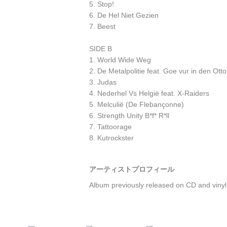
5. Stop!
6. De Hel Niet Gezien
7. Beest
SIDE B
1. World Wide Weg
2. De Metalpolitie feat. Goe vur in den Otto
3. Judas
4. Nederhel Vs Helgië feat. X-Raiders
5. Melculië (De Flebançonne)
6. Strength Unity B*f* R*ll
7. Tattoorage
8. Kutrockster
アーティストプロフィール
Album previously released on CD and vinyl