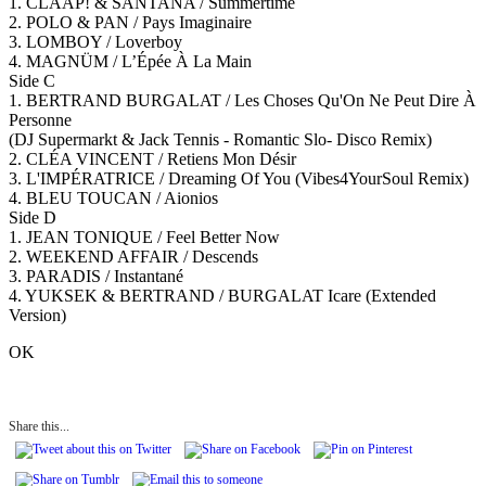
1. CLAAP! & SANTANA / Summertime
2. POLO & PAN / Pays Imaginaire
3. LOMBOY / Loverboy
4. MAGNÜM / L’Épée À La Main
Side C
1. BERTRAND BURGALAT / Les Choses Qu'On Ne Peut Dire À
Personne
(DJ Supermarkt & Jack Tennis - Romantic Slo- Disco Remix)
2. CLÉA VINCENT / Retiens Mon Désir
3. L'IMPÉRATRICE / Dreaming Of You (Vibes4YourSoul Remix)
4. BLEU TOUCAN / Aionios
Side D
1. JEAN TONIQUE / Feel Better Now
2. WEEKEND AFFAIR / Descends
3. PARADIS / Instantané
4. YUKSEK & BERTRAND / BURGALAT Icare (Extended
Version)
OK
Share this...