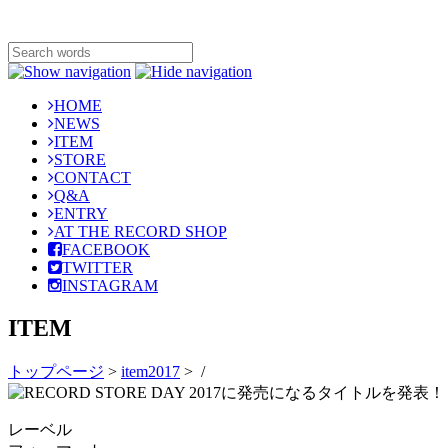
HOME
NEWS
ITEM
STORE
CONTACT
Q&A
ENTRY
AT THE RECORD SHOP
FACEBOOK
TWITTER
INSTAGRAM
ITEM
トップページ
>
item2017
>
/
レーベル