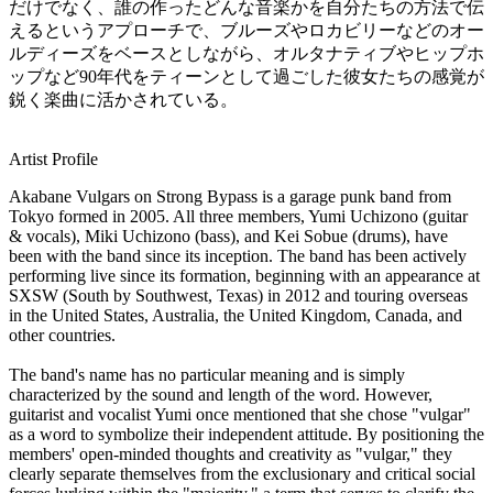
だけでなく、誰の作ったどんな音楽かを自分たちの方法で伝
えるというアプローチで、ブルーズやロカビリーなどのオー
ルディーズをベースとしながら、オルタナティブやヒップホ
ップなど90年代をティーンとして過ごした彼女たちの感覚が
鋭く楽曲に活かされている。
Artist Profile
Akabane Vulgars on Strong Bypass is a garage punk band from
Tokyo formed in 2005. All three members, Yumi Uchizono (guitar
& vocals), Miki Uchizono (bass), and Kei Sobue (drums), have
been with the band since its inception. The band has been actively
performing live since its formation, beginning with an appearance at
SXSW (South by Southwest, Texas) in 2012 and touring overseas
in the United States, Australia, the United Kingdom, Canada, and
other countries.
The band's name has no particular meaning and is simply
characterized by the sound and length of the word. However,
guitarist and vocalist Yumi once mentioned that she chose "vulgar"
as a word to symbolize their independent attitude. By positioning the
members' open-minded thoughts and creativity as "vulgar," they
clearly separate themselves from the exclusionary and critical social