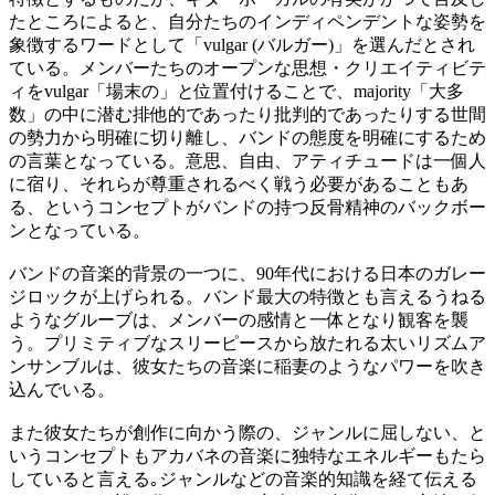
たところによると、自分たちのインディペンデントな姿勢を
象徴するワードとして「vulgar (バルガー)」を選んだとされ
ている。メンバーたちのオープンな思想・クリエイティビテ
ィをvulgar「場末の」と位置付けることで、majority「大多
数」の中に潜む排他的であったり批判的であったりする世間
の勢力から明確に切り離し、バンドの態度を明確にするため
の言葉となっている。意思、自由、アティチュードは一個人
に宿り、それらが尊重されるべく戦う必要があることもあ
る、というコンセプトがバンドの持つ反骨精神のバックボー
ンとなっている。
バンドの音楽的背景の一つに、90年代における日本のガレー
ジロックが上げられる。バンド最大の特徴とも言えるうねる
ようなグルーブは、メンバーの感情と一体となり観客を襲
う。プリミティブなスリーピースから放たれる太いリズムア
ンサンブルは、彼女たちの音楽に稲妻のようなパワーを吹き
込んでいる。
また彼女たちが創作に向かう際の、ジャンルに屈しない、と
いうコンセプトもアカバネの音楽に独特なエネルギーもたら
していると言える｡ジャンルなどの音楽的知識を経て伝える