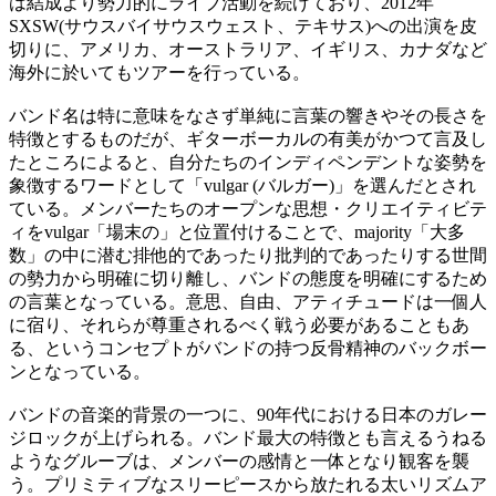
は結成より勢力的にライブ活動を続けており、2012年
SXSW(サウスバイサウスウェスト、テキサス)への出演を皮
切りに、アメリカ、オーストラリア、イギリス、カナダなど
海外に於いてもツアーを行っている。
バンド名は特に意味をなさず単純に言葉の響きやその長さを
特徴とするものだが、ギターボーカルの有美がかつて言及し
たところによると、自分たちのインディペンデントな姿勢を
象徴するワードとして「vulgar (バルガー)」を選んだとされ
ている。メンバーたちのオープンな思想・クリエイティビテ
ィをvulgar「場末の」と位置付けることで、majority「大多
数」の中に潜む排他的であったり批判的であったりする世間
の勢力から明確に切り離し、バンドの態度を明確にするため
の言葉となっている。意思、自由、アティチュードは一個人
に宿り、それらが尊重されるべく戦う必要があることもあ
る、というコンセプトがバンドの持つ反骨精神のバックボー
ンとなっている。
バンドの音楽的背景の一つに、90年代における日本のガレー
ジロックが上げられる。バンド最大の特徴とも言えるうねる
ようなグルーブは、メンバーの感情と一体となり観客を襲
う。プリミティブなスリーピースから放たれる太いリズムア