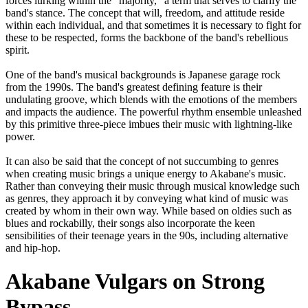
forces lurking within the "majority," a term that serves to clarify the
band's stance. The concept that will, freedom, and attitude reside
within each individual, and that sometimes it is necessary to fight for
these to be respected, forms the backbone of the band's rebellious
spirit.
One of the band's musical backgrounds is Japanese garage rock
from the 1990s. The band's greatest defining feature is their
undulating groove, which blends with the emotions of the members
and impacts the audience. The powerful rhythm ensemble unleashed
by this primitive three-piece imbues their music with lightning-like
power.
It can also be said that the concept of not succumbing to genres
when creating music brings a unique energy to Akabane's music.
Rather than conveying their music through musical knowledge such
as genres, they approach it by conveying what kind of music was
created by whom in their own way. While based on oldies such as
blues and rockabilly, their songs also incorporate the keen
sensibilities of their teenage years in the 90s, including alternative
and hip-hop.
Akabane Vulgars on Strong
Bypass