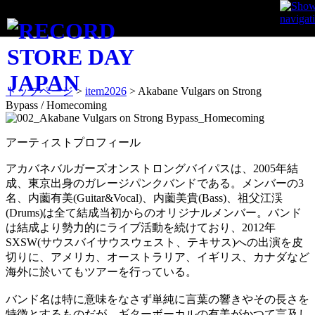
ITEM
トップページ
>
item2026
>
Akabane Vulgars on Strong
Bypass / Homecoming
アーティストプロフィール
アカバネバルガーズオンストロングバイパスは、2005年結
成、東京出身のガレージパンクバンドである。メンバーの3
名、内薗有美(Guitar&Vocal)、内薗美貴(Bass)、祖父江渓
(Drums)は全て結成当初からのオリジナルメンバー。バンド
は結成より勢力的にライブ活動を続けており、2012年
SXSW(サウスバイサウスウェスト、テキサス)への出演を皮
切りに、アメリカ、オーストラリア、イギリス、カナダなど
海外に於いてもツアーを行っている。
バンド名は特に意味をなさず単純に言葉の響きやその長さを
特徴とするものだが、ギターボーカルの有美がかつて言及し