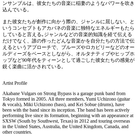
ンサンブルは、彼女たちの音楽に稲妻のようなパワーを吹き
込んでいる。
また彼女たちが創作に向かう際の、ジャンルに屈しない、と
いうコンセプトもアカバネの音楽に独特なエネルギーもたら
していると言える｡ジャンルなどの音楽的知識を経て伝える
だけでなく、誰の作ったどんな音楽かを自分たちの方法で伝
えるというアプローチで、ブルーズやロカビリーなどのオー
ルディーズをベースとしながら、オルタナティブやヒップホ
ップなど90年代をティーンとして過ごした彼女たちの感覚が
鋭く楽曲に活かされている。
Artist Profile
Akabane Vulgars on Strong Bypass is a garage punk band from
Tokyo formed in 2005. All three members, Yumi Uchizono (guitar
& vocals), Miki Uchizono (bass), and Kei Sobue (drums), have
been with the band since its inception. The band has been actively
performing live since its formation, beginning with an appearance at
SXSW (South by Southwest, Texas) in 2012 and touring overseas
in the United States, Australia, the United Kingdom, Canada, and
other countries.