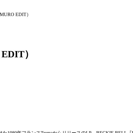
DJ MURO EDIT）
 EDIT）
た1980年フランスTremaからリリースのLP、BECKIE BELL『IN