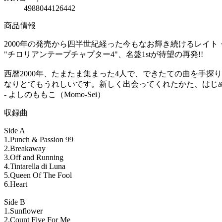
4988044126442
商品情報
2000年の発売から四半世紀経った今もなお輝き続けるレイト
"チロリアンテープチャプター4"、名盤1stが待望の再発!!
西暦2000年、たまたま集まった4人で、できたての曲を手
なりとてもうれしいです。新しく出会ってくれたかた、はじ
- よしのももこ（Momo-Sei）
収録曲
Side A
1.Punch & Passion 99
2.Breakaway
3.Off and Running
4.Tintarella di Luna
5.Queen Of The Fool
6.Heart
Side B
1.Sunflower
2.Count Five For Me