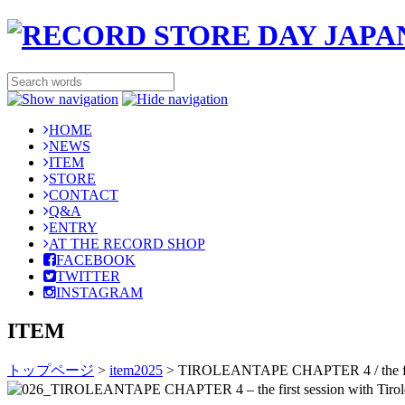
HOME
NEWS
ITEM
STORE
CONTACT
Q&A
ENTRY
AT THE RECORD SHOP
FACEBOOK
TWITTER
INSTAGRAM
ITEM
トップページ
>
item2025
>
TIROLEANTAPE CHAPTER 4 / the first