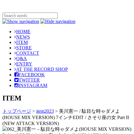
HOME
NEWS
ITEM
STORE
CONTACT
Q&A
ENTRY
AT THE RECORD SHOP
FACEBOOK
TWITTER
INSTAGRAM
ITEM
トップページ
>
item2023
>
美川憲一 / 駄目な時ゃダメよ
(HOUSE MIX VERSION) 7インチEDIT / さそり座の女 Part II
(NEW ATTACK VERSION)