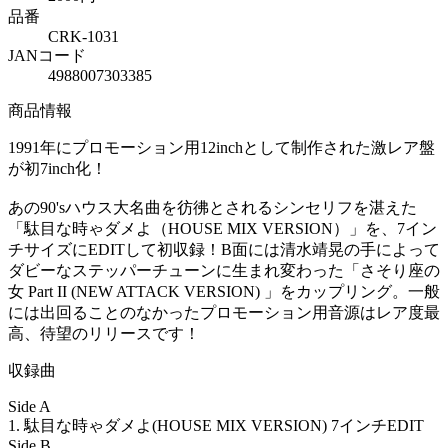
品番
CRK-1031
JANコード
4988007303385
商品情報
1991年にプロモーション用12inchとして制作された激レア盤
が初7inch化！
あの90'sハウス大名曲を彷彿とされるシンセリフを湛えた
「駄目な時ゃダメよ（HOUSE MIX VERSION）」を、7イン
チサイズにEDITして初収録！B面には清水靖晃の手によって
ダビーなステッパーチューンに生まれ変わった「さそり座の
女 Part II (NEW ATTACK VERSION) 」をカップリング。一般
には出回ることのなかったプロモーション用音源はレア度最
高、待望のリリースです！
収録曲
Side A
1. 駄目な時ゃダメよ(HOUSE MIX VERSION) 7インチEDIT
Side B