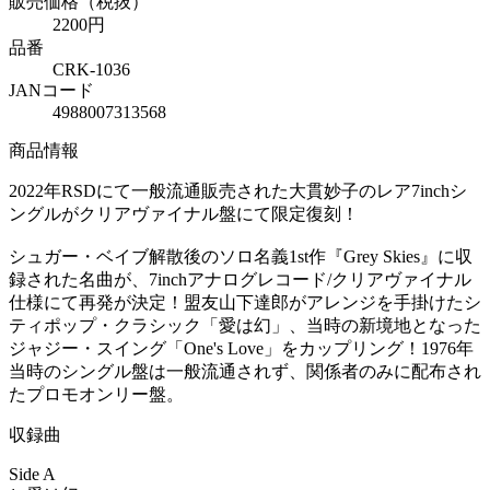
販売価格（税抜）
2200円
品番
CRK-1036
JANコード
4988007313568
商品情報
2022年RSDにて一般流通販売された大貫妙子のレア7inchシ
ングルがクリアヴァイナル盤にて限定復刻！
シュガー・ベイブ解散後のソロ名義1st作『Grey Skies』に収
録された名曲が、7inchアナログレコード/クリアヴァイナル
仕様にて再発が決定！盟友山下達郎がアレンジを手掛けたシ
ティポップ・クラシック「愛は幻」、当時の新境地となった
ジャジー・スイング「One's Love」をカップリング！1976年
当時のシングル盤は一般流通されず、関係者のみに配布され
たプロモオンリー盤。
収録曲
Side A