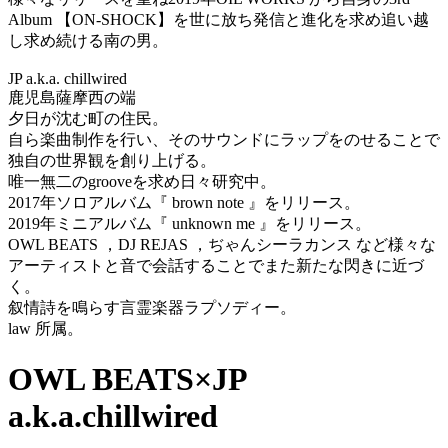
Album 【ON-SHOCK】を世に放ち発信と進化を求め追い越
し求め続ける南の男。
JP a.k.a. chillwired
鹿児島薩摩西の端
夕日が沈む町の住民。
自ら楽曲制作を行い、そのサウンドにラップをのせることで
独自の世界観を創り上げる。
唯一無二のgrooveを求め日々研究中。
2017年ソロアルバム『 brown note 』をリリース。
2019年ミニアルバム『 unknown me 』をリリース。
OWL BEATS ，DJ REJAS ，ぢゃんシーラカンス など様々な
アーティストと音で会話することでまた新たな閃きに近づ
く。
叙情詩を鳴らす言霊楽器ラプソディー。
law 所属。
OWL BEATS×JP
a.k.a.chillwired