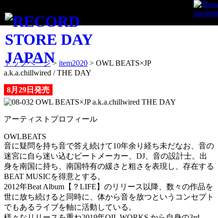
ITEM
トップページ
>
item2020
>
OWL BEATS×JP
a.k.a.chillwired / THE DAY
8月29日発売
アーティストプロフィール
OWLBEATS
音に疑問を持ち音で答え続けて10年余り経ち未だなお、音の
迷宮に自ら迷い込むビートメーカー、DJ、音の設計士。出
身を南国に持ち、南国特有の緩さと粗さを表現し、存在する
BEAT MUSICを得意とする。
2012年Beat Album【？LIFE】のリリース以降、数々の作品を
世に放ち続けると同時に、体から音を放つというコンセプト
でもあるライブを軸に活動している。
様々なリリースを重ね2019年OIL WORKS から自身の3rd