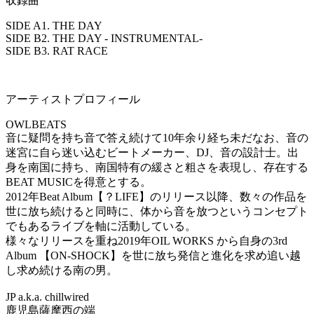
収録曲
SIDE A1. THE DAY
SIDE B2. THE DAY - INSTRUMENTAL-
SIDE B3. RAT RACE
アーティストプロフィール
OWLBEATS
音に疑問を持ち音で答え続けて10年余り経ち未だなお、音の
迷宮に自ら迷い込むビートメーカー、DJ、音の設計士。出
身を南国に持ち、南国特有の緩さと粗さを表現し、存在する
BEAT MUSICを得意とする。
2012年Beat Album【？LIFE】のリリース以降、数々の作品を
世に放ち続けると同時に、体から音を放つというコンセプト
でもあるライブを軸に活動している。
様々なリリースを重ね2019年OIL WORKS から自身の3rd
Album 【ON-SHOCK】を世に放ち発信と進化を求め追い越
し求め続ける南の男。
JP a.k.a. chillwired
鹿児島薩摩西の端