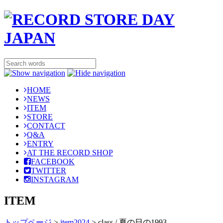
HOME
NEWS
ITEM
STORE
CONTACT
Q&A
ENTRY
AT THE RECORD SHOP
FACEBOOK
TWITTER
INSTAGRAM
ITEM
トップページ
>
item2024
>
class / 夏の日の1993