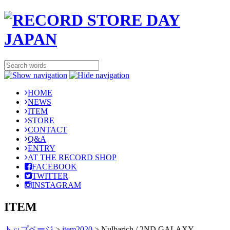
HOME
NEWS
ITEM
STORE
CONTACT
Q&A
ENTRY
AT THE RECORD SHOP
FACEBOOK
TWITTER
INSTAGRAM
ITEM
トップページ
>
item2020
>
Nulbarich / 2ND GALAXY