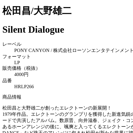
松田昌/大野雄二
Silent Dialogue
レーベル
PONY CANYON / 株式会社ローソンエンタテインメント(HMV 
フォーマット
LP
販売価格（税抜）
4000円
品番
HRLP266
商品情報
松田昌と大野雄二が創ったエレクトーンの新展開！
1979年作品。エレクトーンのグランプリを獲得した新進気
ードで共演したアルバム。数原晋、向井滋春、ジェイク・コ
あるホーンアレンジの後に、颯爽と入ってくるエレクトーンがクー
DANCE」など珠玉のアレンジに包まれ松田が新たな世界に