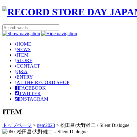
HOME
NEWS
ITEM
STORE
CONTACT
Q&A
ENTRY
AT THE RECORD SHOP
FACEBOOK
TWITTER
INSTAGRAM
ITEM
トップページ
>
item2023
>
松田昌/大野雄二 / Silent Dialogue