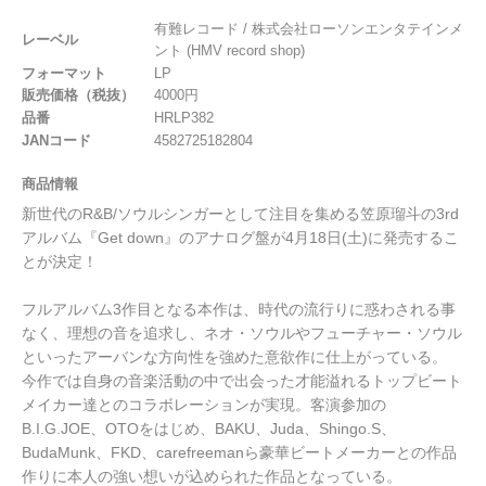
有難レコード / 株式会社ローソンエンタテインメ
レーベル
ント (HMV record shop)
フォーマット
LP
販売価格（税抜）
4000円
品番
HRLP382
JANコード
4582725182804
商品情報
新世代のR&B/ソウルシンガーとして注目を集める笠原瑠斗の3rd
アルバム『Get down』のアナログ盤が4月18日(土)に発売するこ
とが決定！
フルアルバム3作目となる本作は、時代の流行りに惑わされる事
なく、理想の音を追求し、ネオ・ソウルやフューチャー・ソウル
といったアーバンな方向性を強めた意欲作に仕上がっている。
今作では自身の音楽活動の中で出会った才能溢れるトップビート
メイカー達とのコラボレーションが実現。客演参加の
B.I.G.JOE、OTOをはじめ、BAKU、Juda、Shingo.S、
BudaMunk、FKD、carefreemanら豪華ビートメーカーとの作品
作りに本人の強い想いが込められた作品となっている。