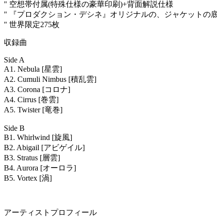
" 空想帯付属(特殊仕様の豪華印刷)+背面解説仕様
" 『プロダクション・デシネ』オリジナルの、ジャケット
" 世界限定275枚
収録曲
Side A
A1. Nebula [星雲]
A2. Cumuli Nimbus [積乱雲]
A3. Corona [コロナ]
A4. Cirrus [巻雲]
A5. Twister [竜巻]
Side B
B1. Whirlwind [旋風]
B2. Abigail [アビゲイル]
B3. Stratus [層雲]
B4. Aurora [オーロラ]
B5. Vortex [渦]
アーティストプロフィール