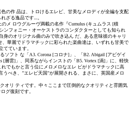
゙異色の作 品は、トロけるエレピ、甘美なメロディが全編を支配
゙る逸品です...。
上のメ ロウグルーヴ満載の名作『Cumulus (キュムラス [積
ン・シンフォニー・オーケストラのコンダクターとしても知られ
自身のオリジナル曲のみで吹き込ん だ、ある意味彼のキャリ
せ、華麗でドラマチックに彩られた楽曲達は、いずれも甘美で
仕立てています。
A3. Corona [コロナ]」、「B2. Abigail [アビゲイ
 [層雲]」、同系ながらインストの「B5. Vortex [渦]」に、軽快
は、これでもかと言う位にメロメロなエレ ピがドラマチックに高
無いと言うべき、”エレピ天国”が展開される、まさに、英国産メロ
いクオリ ティです。中々ここまで圧倒的なクオリティと雰囲気
ログ復刻です。