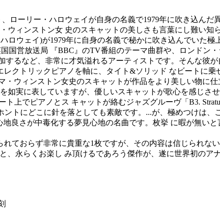
ト、ローリー・ハロウェイが自身の名義で1979年に吹き込んた
ーマ・ウィンストン女 史のスキャットの美しさも言葉にし難い知られさ
ーリー・ハロウェイ)が1979年に自身の名義で秘かに吹き込んでいた極
英国国営放送局 『BBC』のTV番組のテーマ曲群や、ロンド
加するなど、非常に才気溢れるアーティストです。そんな彼が
レクトリックピアノを軸に、タイト&ソリッド なビートに乗
ー マ・ウィンストン女史のスキャットが作品をより美しい物に
を如実に表していますが、優しいスキャットが歌心を感じさせるソフト な「
゙ピアノとス キャットが絡むジャズグルーヴ「B3. Stratus
」など、ホントにどこに針を落としても素敵です。...が、極めつけ
昇天モノの心地良さが中毒化する夢見心地の名曲です。枚挙 に暇が
られておらず非常に貴重な1枚ですが、その内容は信じられな
と、永らくお楽し み頂けるであろう傑作が、遂に世界初のアナ
刻