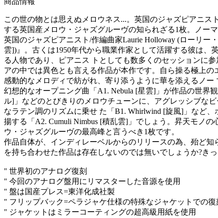
商品情報
この世の物とは思えぬメロウネス...。英国のジャズピアニス
する英国産メロウ・ジャズグルーヴの知られざる1枚。ノ
英国のジャズピアニスト/作編曲家Laurie Holloway (ロ
雲])』。古くは1950年代から職業作家として活躍する彼は、
る人物であり、ピアニス トとしても数多くのセッションに参
アの中では異色とも言える作品が本作です。自ら操る極上のエ
感動的なメロディで紡がれ、寄り添うように華を添えるノ
幻想的なオープニング曲「A1. Nebula [星雲]」が作品の世界観
ル]」などのとびきりのメロウチューンに、アグレッシブなビート上て
なラテン調のリズムに乗せ た「B1. Whirlwind [旋風]
揚する「A2. Cumuli Nimbus [積乱雲]」でしょう。
ウ・ジャズグルーヴの最高峰と言うべき1枚です。
作品自体が、インディレーベルからのリリースの為、殆ど知
を持ち合わせた作品は存在しないのでは無いでしょうか?きっ
" 世界初のアナログ復刻
" 今回のアナログ盤用にリマスターした音源を使用
" 盤は国産プレス=東洋化成社製
" フリップバック=ペラジャケ仕様の特殊なジャケットでの復
" ジャケットはミラーコーティングの超高級用紙を使用