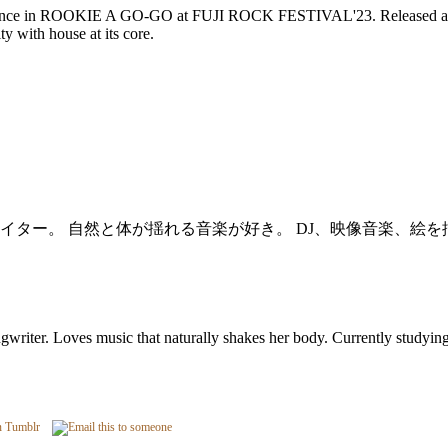
formance in ROOKIE A GO-GO at FUJI ROCK FESTIVAL'23. Released a 7-
y with house at its core.
イター。 自然と体が揺れる音楽が好き。 DJ、映像音楽、絵
writer. Loves music that naturally shakes her body. Currently studying