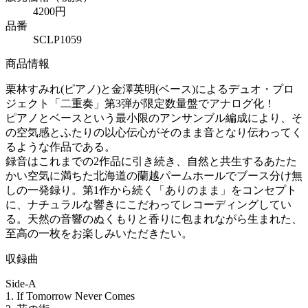
4200円
品番
SCLP1059
商品情報
栗林すみれ(ピアノ)と金澤英明(ベース)によるデュオ・プロ
ジェクト「二重奏」第3弾が限定数量盤でアナログ化！
ピアノとベースという最小限のアンサンブル編成により、そ
の空気感とふたりの以心伝心がそのまま音となり伝わってく
るような作品である。
録音はこれまでの2作品に引き続き、自然と共生するあたた
かい空気に満ちた北海道の蘭越パームホールでブース分け無
しの一発録り。第1作から続く「ありのまま」をコンセプト
に、ナチュラルな響きにこだわってレコーディングしてい
る。天然の音響のぬくもりと香りに包まれながら生まれた、
至高の一枚をお楽しみいただきたい。
収録曲
Side-A
1. If Tomorrow Never Comes