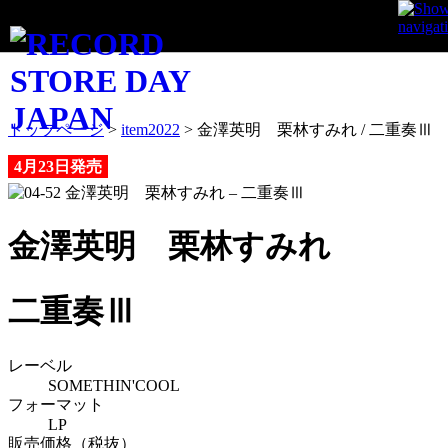
ITEM
トップページ
>
item2022
>
金澤英明 栗林すみれ / 二重奏Ⅲ
4月23日発売
金澤英明 栗林すみれ
二重奏Ⅲ
レーベル
SOMETHIN'COOL
フォーマット
LP
販売価格（税抜）