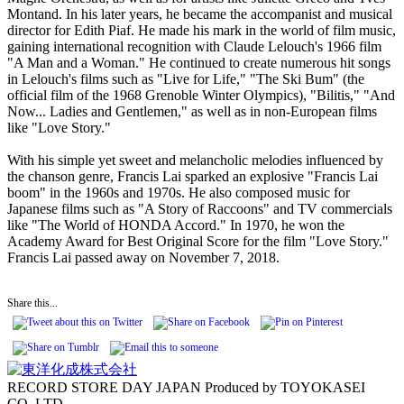
Montand. In his later years, he became the accompanist and musical
director for Edith Piaf. He made his mark in the world of film music,
gaining international recognition with Claude Lelouch's 1966 film
"A Man and a Woman." He continued to create numerous hit songs
in Lelouch's films such as "Live for Life," "The Ski Bum" (the
official film of the 1968 Grenoble Winter Olympics), "Bilitis," "And
Now... Ladies and Gentlemen," as well as in non-European films
like "Love Story."
With his simple yet sweet and melancholic melodies influenced by
the chanson genre, Francis Lai sparked an explosive "Francis Lai
boom" in the 1960s and 1970s. He also composed music for
Japanese films such as "A Story of Raccoons" and TV commercials
like "The World of HONDA Accord." In 1970, he won the
Academy Award for Best Original Score for the film "Love Story."
Francis Lai passed away on November 7, 2018.
Share this...
RECORD STORE DAY JAPAN Produced by TOYOKASEI
CO.,LTD