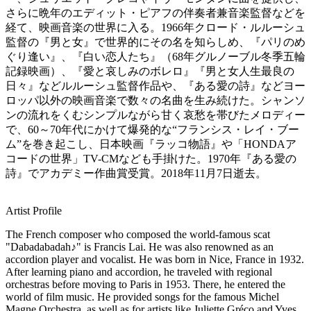
さらに晩年のエディット・ピアフの伴奏者兼音楽監督などを
経て、映画音楽の世界に入る。1966年クロード・ルルーシュ
監督の『男と女』で世界的にその名を知らしめ、『パリのめ
ぐり逢い』、『白い恋人たち』（68年グルノーブル冬季五輪
記録映画）、『愛と哀しみのボレロ』『男と女人生最良の
日々』などルルーシュ監督作品や、『ある愛の詩』などヨー
ロッパ以外の映画音楽で数々の名曲を生み続けた。シャンソ
ンの流れをくむシンプルながら甘く哀愁を帯びたメロディー
で、60～70年代にかけて爆発的な“フランシス・レイ・ブー
ム”を巻き起こし、日本映画『ラッコ物語』や「HONDAア
コードの世界」TV-CMなども手掛けた。1970年『ある愛の
詩』でアカデミー作曲賞受賞。2018年11月7日逝去。
Artist Profile
The French composer who composed the world-famous scat
"Dabadabadah♪" is Francis Lai. He was also renowned as an
accordion player and vocalist. He was born in Nice, France in 1932.
After learning piano and accordion, he traveled with regional
orchestras before moving to Paris in 1953. There, he entered the
world of film music. He provided songs for the famous Michel
Magne Orchestra, as well as for artists like Juliette Gréco and Yves