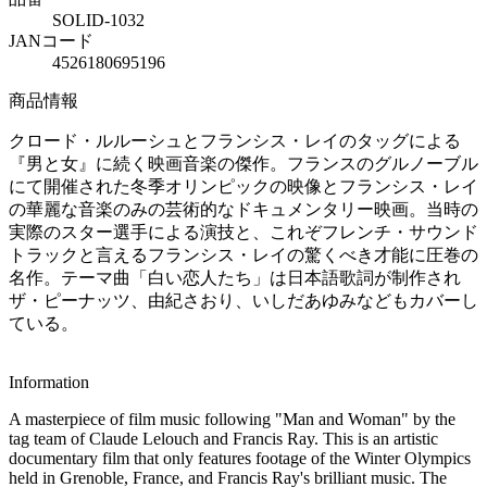
SOLID-1032
JANコード
4526180695196
商品情報
クロード・ルルーシュとフランシス・レイのタッグによる
『男と女』に続く映画音楽の傑作。フランスのグルノーブル
にて開催された冬季オリンピックの映像とフランシス・レイ
の華麗な音楽のみの芸術的なドキュメンタリー映画。当時の
実際のスター選手による演技と、これぞフレンチ・サウンド
トラックと言えるフランシス・レイの驚くべき才能に圧巻の
名作。テーマ曲「白い恋人たち」は日本語歌詞が制作され
ザ・ピーナッツ、由紀さおり、いしだあゆみなどもカバーし
ている。
Information
A masterpiece of film music following "Man and Woman" by the
tag team of Claude Lelouch and Francis Ray. This is an artistic
documentary film that only features footage of the Winter Olympics
held in Grenoble, France, and Francis Ray's brilliant music. The