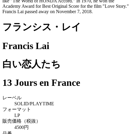
like "The World of HONDA Accord." In 1970, he won the
Academy Award for Best Original Score for the film "Love Story."
Francis Lai passed away on November 7, 2018.
フランシス・レイ
Francis Lai
白い恋人たち
13 Jours en France
レーベル
SOLID/PLAYTIME
フォーマット
LP
販売価格（税抜）
4500円
品番