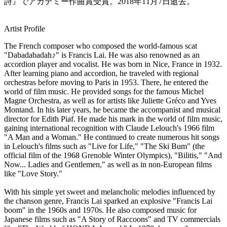
詩』でアカデミー作曲賞受賞。2018年11月7日逝去。
Artist Profile
The French composer who composed the world-famous scat
"Dabadabadah♪" is Francis Lai. He was also renowned as an
accordion player and vocalist. He was born in Nice, France in 1932.
After learning piano and accordion, he traveled with regional
orchestras before moving to Paris in 1953. There, he entered the
world of film music. He provided songs for the famous Michel
Magne Orchestra, as well as for artists like Juliette Gréco and Yves
Montand. In his later years, he became the accompanist and musical
director for Edith Piaf. He made his mark in the world of film music,
gaining international recognition with Claude Lelouch's 1966 film
"A Man and a Woman." He continued to create numerous hit songs
in Lelouch's films such as "Live for Life," "The Ski Bum" (the
official film of the 1968 Grenoble Winter Olympics), "Bilitis," "And
Now... Ladies and Gentlemen," as well as in non-European films
like "Love Story."
With his simple yet sweet and melancholic melodies influenced by
the chanson genre, Francis Lai sparked an explosive "Francis Lai
boom" in the 1960s and 1970s. He also composed music for
Japanese films such as "A Story of Raccoons" and TV commercials