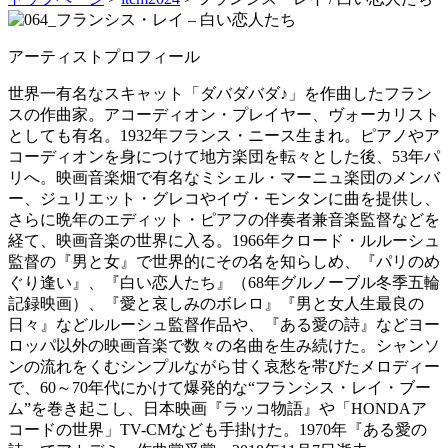
アーティストプロフィール
世界一有名なスキャット「ダバダバダ♪」を作曲したフラン
スの作曲家。アコーディオン・プレイヤー、ヴォーカリスト
としても有名。1932年フランス・ニース生まれ。ピアノやア
コーディオンを身につけて地方楽団を転々とした後、53年パ
リへ。映画音楽畑で有名なミシェル・マーニュ楽団のメンバ
ー、ジュリエット・グレコやイヴ・モンタンに曲を提供し、
さらに晩年のエディット・ピアフの伴奏者兼音楽監督などを
経て、映画音楽の世界に入る。1966年クロード・ルルーシュ
監督の『男と女』で世界的にその名を知らしめ、『パリのめ
ぐり逢い』、『白い恋人たち』（68年グルノーブル冬季五輪
記録映画）、『愛と哀しみのボレロ』『男と女人生最良の
日々』などルルーシュ監督作品や、『ある愛の詩』などヨー
ロッパ以外の映画音楽で数々の名曲を生み続けた。シャンソ
ンの流れをくむシンプルながら甘く哀愁を帯びたメロディー
で、60～70年代にかけて爆発的な“フランシス・レイ・ブー
ム”を巻き起こし、日本映画『ラッコ物語』や「HONDAア
コードの世界」TV-CMなども手掛けた。1970年『ある愛の