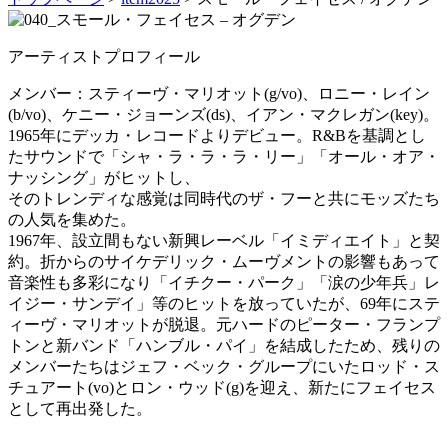
アーティストプロフィール
メンバー：スティーヴ・マリオット(g/vo)、ロニー・レイン
(b/vo)、ケニー・ジョーンズ(ds)、イアン・マクレガン(key)。
1965年にデッカ・レコードよりデビュー。R&Bを基調とし
たサウンドで「シャ・ラ・ラ・ラ・リー」「オール・オア・
ナッシング」がヒットし、
そのトレンディな感覚は同時代のザ・フーと共にモッズたち
の人気を集めた。
1967年、設立間もない新興レーベル「イミディエイト」と契
約。折からのサイケデリック・ムーヴメントの影響もあって
音楽性も多彩になり「イチクー・パーク」「涙の少年兵」レ
イジー・サンデイ」等のヒットを放っていたが、69年にステ
ィーヴ・マリオットが脱退。元ハードのピーター・フランプ
トンと新バンド「ハンブル・パイ」を結成したため、残りの
メンバーたちはジェフ・ベック・グループにいたロッド・ス
チュアート(vo)とロン・ウッド(g)を迎え、新たにフェイセス
として再出発した。