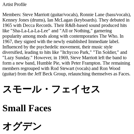
Artist Profile
Members: Steve Marriott (guitar/vocals), Ronnie Lane (bass/vocals),
Kenney Jones (drums), Ian McLagan (keyboards). They debuted in
1965 with Decca Records. Their R&B-based sound produced hits
like "Sha-La-La-La-Lee" and "All or Nothing," garnering
popularity among mods along with contemporaries The Who. In
1967, they signed with the newly established Immediate label.
Influenced by the psychedelic movement, their music style
diversified, leading to hits like "Itchycoo Park," "Tin Soldier," and
"Lazy Sunday." However, in 1969, Steve Marriott left the band to
form a new band, Humble Pie, with Peter Frampton. The remaining
members regrouped with Rod Stewart (vocals) and Ron Wood
(guitar) from the Jeff Beck Group, relaunching themselves as Faces.
スモール・フェイセス
Small Faces
オグデン