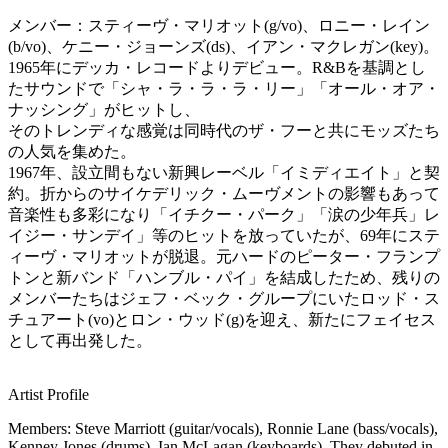
メンバー：スティーヴ・マリオット(g/vo)、ロニー・レイン
(b/vo)、ケニー・ジョーンズ(ds)、イアン・マクレガン(key)。
1965年にデッカ・レコードよりデビュー。R&Bを基調とし
たサウンドで「シャ・ラ・ラ・ラ・リー」「オール・オア・
ナッシング」がヒットし、
そのトレンディな感覚は同時代のザ・フーと共にモッズたち
の人気を集めた。
1967年、設立間もない新興レーベル「イミディエイト」と契
約。折からのサイケデリック・ムーヴメントの影響もあって
音楽性も多彩になり「イチクー・パーク」「涙の少年兵」レ
イジー・サンデイ」等のヒットを放っていたが、69年にステ
ィーヴ・マリオットが脱退。元ハードのピーター・フランプ
トンと新バンド「ハンブル・パイ」を結成したため、残りの
メンバーたちはジェフ・ベック・グループにいたロッド・ス
チュアート(vo)とロン・ウッド(g)を迎え、新たにフェイセス
として再出発した。
Artist Profile
Members: Steve Marriott (guitar/vocals), Ronnie Lane (bass/vocals),
Kenney Jones (drums), Ian McLagan (keyboards). They debuted in