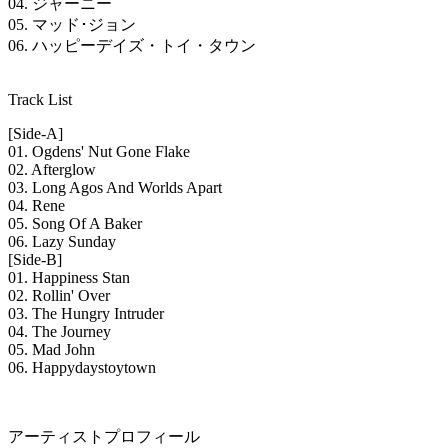
04. ジャーニー
05. マッド･ジョン
06. ハッピーデイズ・トイ・タウン
Track List
[Side-A]
01. Ogdens' Nut Gone Flake
02. Afterglow
03. Long Agos And Worlds Apart
04. Rene
05. Song Of A Baker
06. Lazy Sunday
[Side-B]
01. Happiness Stan
02. Rollin' Over
03. The Hungry Intruder
04. The Journey
05. Mad John
06. Happydaystoytown
アーティストプロフィール