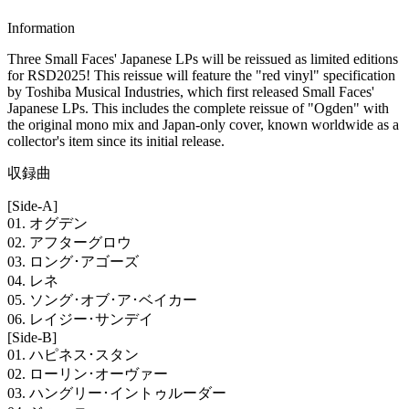
Information
Three Small Faces' Japanese LPs will be reissued as limited editions
for RSD2025! This reissue will feature the "red vinyl" specification
by Toshiba Musical Industries, which first released Small Faces'
Japanese LPs. This includes the complete reissue of "Ogden" with
the original mono mix and Japan-only cover, known worldwide as a
collector's item since its initial release.
収録曲
[Side-A]
01. オグデン
02. アフターグロウ
03. ロング･アゴーズ
04. レネ
05. ソング･オブ･ア･ベイカー
06. レイジー･サンデイ
[Side-B]
01. ハピネス･スタン
02. ローリン･オーヴァー
03. ハングリー･イントゥルーダー