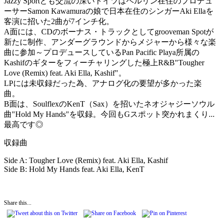
Jazzy Sportとも交流の深いドイツはベルリン在住のプロデュ
ーサーSamon Kawamuraの娘で日本在住のシンガーAki Ellaを
客演に招いた2曲が7インチ化。
A面には、CDのボーナス・トラックとしてgrooveman Spotが
新たに制作、アンダーグラウンドからメジャーから様々な楽
曲に参加～プロデュースしているPan Pacific Playa所属の
Kashifのギターをフィーチャリングした極上R&B"Tougher
Love (Remix) feat. Aki Ella, Kashif"。
LPには未収録だった為、アナログ化の要望が多かった楽
曲。
B面は、SoulflexのKenT（Sax）を招いたネオジャジーソウル
曲"Hold My Hands"を収録。今回もGスポット突かれまくり...
最高です◎
収録曲
Side A: Tougher Love (Remix) feat. Aki Ella, Kashif
Side B: Hold My Hands feat. Aki Ella, KenT
Share this...