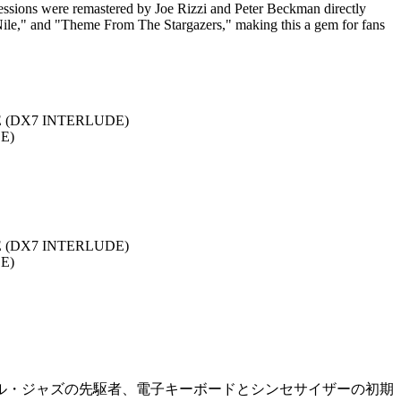
 sessions were remastered by Joe Rizzi and Peter Beckman directly
e Nile," and "Theme From The Stargazers," making this a gem for fans
 (DX7 INTERLUDE)
E)
 (DX7 INTERLUDE)
E)
ル・ジャズの先駆者、電子キーボードとシンセサイザーの初期