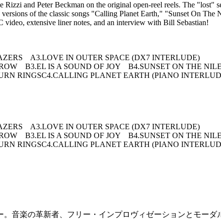
Joe Rizzi and Peter Beckman on the original open-reel reels. The "lost"
sed versions of the classic songs "Calling Planet Earth," "Sunset On Th
C video, extensive liner notes, and an interview with Bill Sebastian!
ZERS A3.LOVE IN OUTER SPACE (DX7 INTERLUDE)
OW B3.EL IS A SOUND OF JOY B4.SUNSET ON THE NILE
URN RINGSC4.CALLING PLANET EARTH (PIANO INTERLUD
ZERS A3.LOVE IN OUTER SPACE (DX7 INTERLUDE)
OW B3.EL IS A SOUND OF JOY B4.SUNSET ON THE NILE
URN RINGSC4.CALLING PLANET EARTH (PIANO INTERLUD
ー。音楽の革新者、フリー・インプロヴィゼーションとモーダ