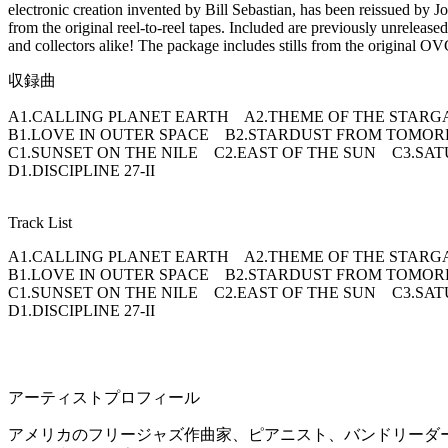
electronic creation invented by Bill Sebastian, has been reissued by 
from the original reel-to-reel tapes. Included are previously unrelea
and collectors alike! The package includes stills from the original OV
収録曲
A1.CALLING PLANET EARTH A2.THEME OF THE STARGA
B1.LOVE IN OUTER SPACE B2.STARDUST FROM TOMORR
C1.SUNSET ON THE NILE C2.EAST OF THE SUN C3.SAT
D1.DISCIPLINE 27-II
Track List
A1.CALLING PLANET EARTH A2.THEME OF THE STARGA
B1.LOVE IN OUTER SPACE B2.STARDUST FROM TOMORR
C1.SUNSET ON THE NILE C2.EAST OF THE SUN C3.SAT
D1.DISCIPLINE 27-II
アーティストプロフィール
アメリカのフリージャズ作曲家、ピアニスト、バンドリーダ