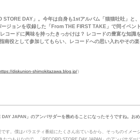
D STORE DAY」。今年は自身も1stアルバム「猫猫吐吐」
のバージョンを収録した「From THE FIRST TAKE」で同イ
レコードに興味を持ったきっかけは？ レコードの豊富な知識を持
も指南役として参加してもらい、レコードへの思い入れやその楽
https://diskunion-shimokitazawa.blog.jp/
）
ORE DAY JAPAN」のアンバサダーを務めることになったそうですね。
です。僕はバラエティ番組にたくさん出ているから、そっちのイメージ
たつもりなので、「RECORD STORE DAY JAPAN」のアンバ