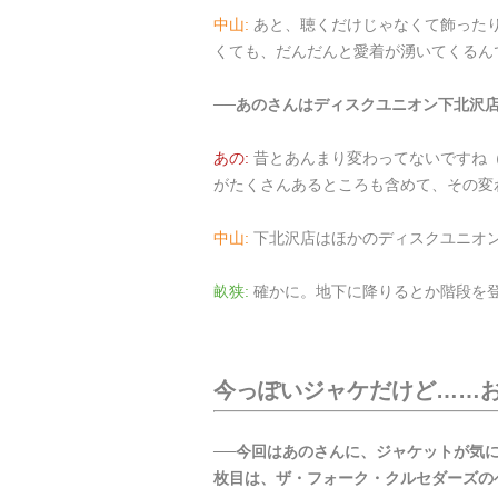
中山:
あと、聴くだけじゃなくて飾った
くても、だんだんと愛着が湧いてくるん
──あのさんはディスクユニオン下北沢
あの:
昔とあんまり変わってないですね
がたくさんあるところも含めて、その変
中山:
下北沢店はほかのディスクユニオ
畝狭:
確かに。地下に降りるとか階段を
今っぽいジャケだけど……
──今回はあのさんに、ジャケットが気
枚目は、ザ・フォーク・クルセダーズの