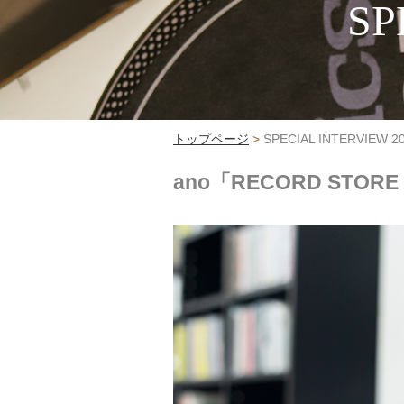
SP
トップページ
>
SPECIAL INTERVIEW 2
ano「RECORD STO