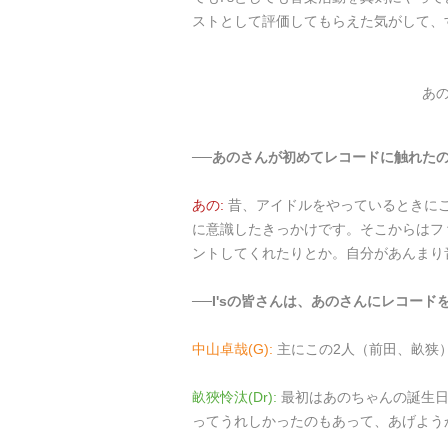
ストとして評価してもらえた気がして、
あ
──あのさんが初めてレコードに触れた
あの:
昔、アイドルをやっているときに
に意識したきっかけです。そこからはフ
ントしてくれたりとか。自分があんまり
──I'sの皆さんは、あのさんにレコー
中山卓哉(G):
主にこの2人（前田、畝狭
畝狹怜汰(Dr):
最初はあのちゃんの誕生
ってうれしかったのもあって、あげよう