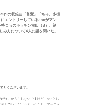
と、本作の収録曲「普変」「ちゅ、多様
ベントにエントリーしているanoがアン
つI'sのキッチン前田（B）、畝
しみ方について4人に話を聞いた。
おめでとうございます。
が強いかもしれないですけど、anoとし
サダーに選んでいただけたということはアーティ