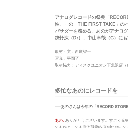
アナログレコードの祭典「RECOR
性。」の「THE FIRST TAKE」
バサダーを務める。あのがアナログ
狹怜汰（Dr）、中山卓哉（G）に
取材・文：西廣智一
写真：平間至
取材協力：ディスクユニオン下北沢店（
多忙なあのにレコードを
──あのさんは今年の「RECORD ST
あの:
ありがとうございます。すごく光栄
てもI'sとしても音楽活動を真剣にやってき