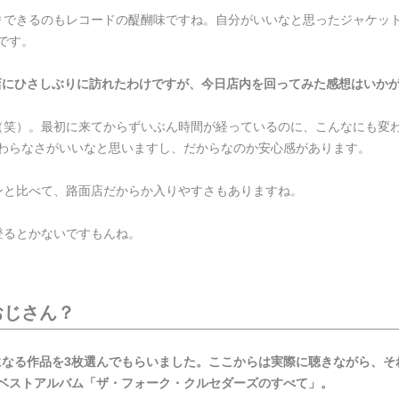
りできるのもレコードの醍醐味ですね。自分がいいなと思ったジャケッ
です。
店にひさしぶりに訪れたわけですが、今日店内を回ってみた感想はいか
（笑）。最初に来てからずいぶん時間が経っているのに、こんなにも変
わらなさがいいなと思いますし、だからなのか安心感があります。
ンと比べて、路面店だからか入りやすさもありますね。
登るとかないですもんね。
おじさん？
になる作品を3枚選んでもらいました。ここからは実際に聴きながら、そ
ベストアルバム「ザ・フォーク・クルセダーズのすべて」。