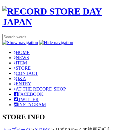
HOME
NEWS
ITEM
STORE
CONTACT
Q&A
ENTRY
AT THE RECORD SHOP
FACEBOOK
TWITTER
INSTAGRAM
STORE INFO
トップページ
>
STORE
>
りずむぼっくす神戸元町店