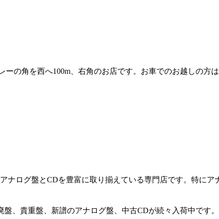
等カレーの角を西へ100m、右角のお店です。お車でのお越しの
ルなアナログ盤とCDを豊富に取り揃えている専門店です。特に
の廃盤、貴重盤、新譜のアナログ盤、中古CDが続々入荷中です。