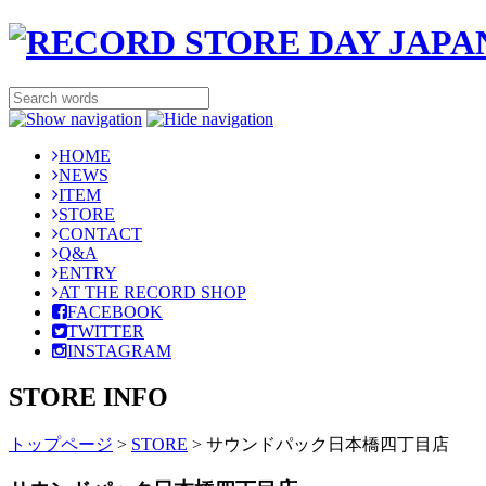
HOME
NEWS
ITEM
STORE
CONTACT
Q&A
ENTRY
AT THE RECORD SHOP
FACEBOOK
TWITTER
INSTAGRAM
STORE INFO
トップページ
>
STORE
>
サウンドパック日本橋四丁目店