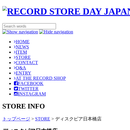
HOME
NEWS
ITEM
STORE
CONTACT
Q&A
ENTRY
AT THE RECORD SHOP
FACEBOOK
TWITTER
INSTAGRAM
STORE INFO
トップページ
>
STORE
>
ディスクピア日本橋店