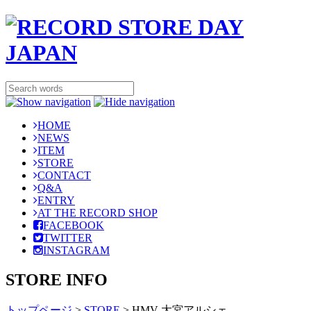
HOME
NEWS
ITEM
STORE
CONTACT
Q&A
ENTRY
AT THE RECORD SHOP
FACEBOOK
TWITTER
INSTAGRAM
STORE INFO
トップページ
>
STORE
>
HMV 大宮アルシェ