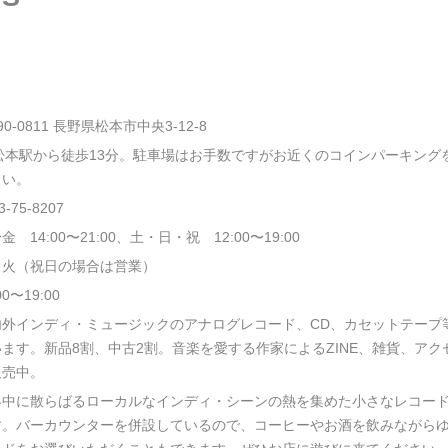
90-0811 長野県松本市中央3-12-8
R松本駅から徒歩13分。駐車場はお手数ですがお近くのコインパーキング
さい。
3-75-8207
金 14:00〜21:00、土・日・祝 12:00〜19:00
・火（祝日の場合は営業）
00〜19:00
内外インディ・ミュージックのアナログレコード、CD、カセットテープ
います。新品8割、中古2割。音楽を愛する作家によるZINE、雑貨、アク
販売中。
界中に散らばるローカルなインディ・シーンの熱を集めた小さなレコー
す。バーカウンターを併設しているので、コーヒーやお酒を飲みながら