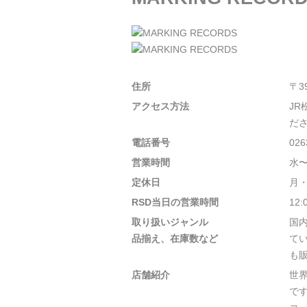
住所
〒3
アクセス方法
J
だ
電話番号
026
営業時間
水〜
定休日
月
RSD当日の営業時間
12:
取り扱いジャンル
国
品揃え、在庫数など
て
も
店舗紹介
世
で