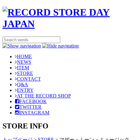
HOME
NEWS
ITEM
STORE
CONTACT
Q&A
ENTRY
AT THE RECORD SHOP
FACEBOOK
TWITTER
INSTAGRAM
STORE INFO
トップページ
>
STORE
>
マザー・ムーン・ミュージック