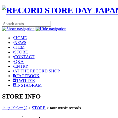
HOME
NEWS
ITEM
STORE
CONTACT
Q&A
ENTRY
AT THE RECORD SHOP
FACEBOOK
TWITTER
INSTAGRAM
STORE INFO
トップページ
>
STORE
>
tanz music records