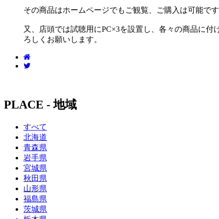
その商品はホームページでもご観覧、ご購入は可能です
又、店頭では試聴用にPC×3を設置し、各々の商品に
ろしくお願いします。
PLACE - 地域
すべて
北海道
青森県
岩手県
宮城県
秋田県
山形県
福島県
茨城県