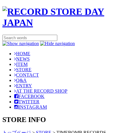
HOME
NEWS
ITEM
STORE
CONTACT
Q&A
ENTRY
AT THE RECORD SHOP
FACEBOOK
TWITTER
INSTAGRAM
STORE INFO
トップページ
>
STORE
>
TIMEBOMB RECORDS