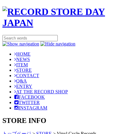
HOME
NEWS
ITEM
STORE
CONTACT
Q&A
ENTRY
AT THE RECORD SHOP
FACEBOOK
TWITTER
INSTAGRAM
STORE INFO
トップページ
>
STORE
>
Vinyl Cycle Records