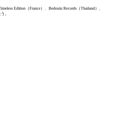
meless Edition（France）、Bedouin Records（Thailand）、
を扱う。