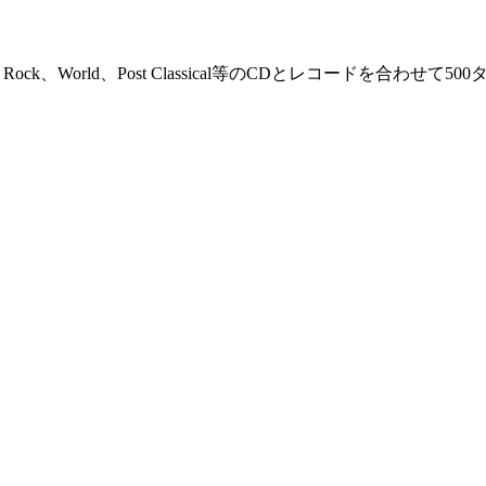
ica、Indie Rock、World、Post Classical等のCDとレコードを