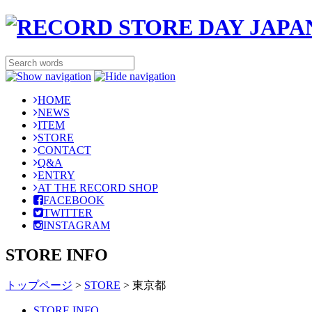
HOME
NEWS
ITEM
STORE
CONTACT
Q&A
ENTRY
AT THE RECORD SHOP
FACEBOOK
TWITTER
INSTAGRAM
STORE INFO
トップページ
>
STORE
>
東京都
STORE INFO