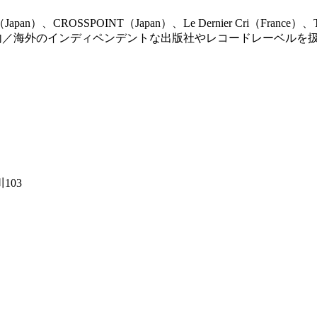
rds（Japan）、CROSSPOINT（Japan）、Le Dernier Cri（France）、Ti
h（U.S.A）など国内／海外のインディペンデントな出版社やレコードレーベル
103