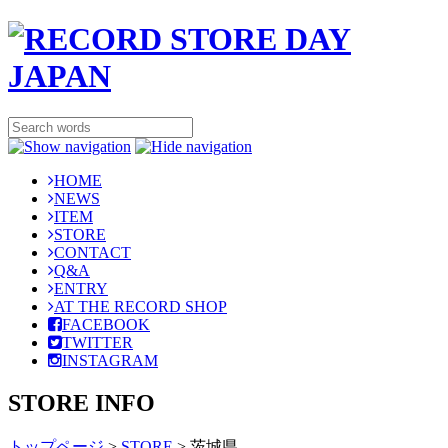
HOME
NEWS
ITEM
STORE
CONTACT
Q&A
ENTRY
AT THE RECORD SHOP
FACEBOOK
TWITTER
INSTAGRAM
STORE INFO
トップページ
>
STORE
>
茨城県