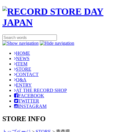
HOME
NEWS
ITEM
STORE
CONTACT
Q&A
ENTRY
AT THE RECORD SHOP
FACEBOOK
TWITTER
INSTAGRAM
STORE INFO
トップページ
>
STORE
>
青森県