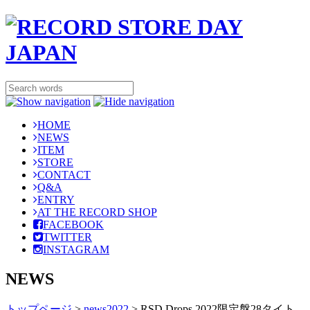
HOME
NEWS
ITEM
STORE
CONTACT
Q&A
ENTRY
AT THE RECORD SHOP
FACEBOOK
TWITTER
INSTAGRAM
NEWS
トップページ
>
news2022
>
RSD Drops 2022限定盤28タイト