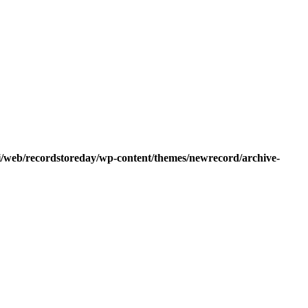
i/web/recordstoreday/wp-content/themes/newrecord/archive-