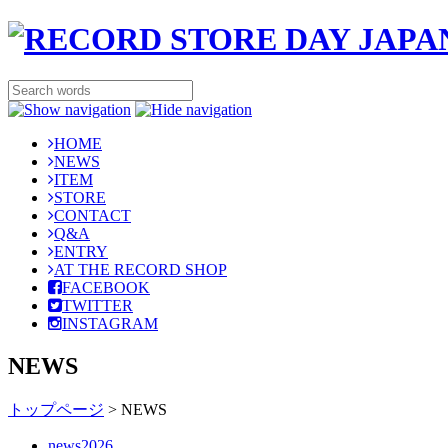
HOME
NEWS
ITEM
STORE
CONTACT
Q&A
ENTRY
AT THE RECORD SHOP
FACEBOOK
TWITTER
INSTAGRAM
NEWS
トップページ
>
NEWS
news2026