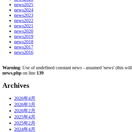
news2025
news2024
news2023
news2022
news2021
news2020
news2019
news2018
news2017
news2016
Warning
: Use of undefined constant news - assumed 'news' (this will
news.php
on line
139
Archives
2026年4月
2026年3月
2026年2月
2025年4月
2025年2月
2024年4月