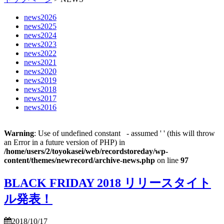
news2026
news2025
news2024
news2023
news2022
news2021
news2020
news2019
news2018
news2017
news2016
Warning
: Use of undefined constant - assumed ' ' (this will throw
an Error in a future version of PHP) in
/home/users/2/toyokasei/web/recordstoreday/wp-
content/themes/newrecord/archive-news.php
on line
97
BLACK FRIDAY 2018 リリースタイト
ル発表！
2018/10/17