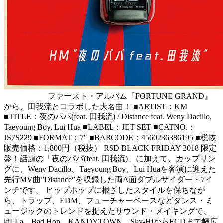
ファースト・アルバム『FORTUNE GRAND』
から、田我流とコラボした大名曲！ ■ARTIST：KM
■TITLE：夜のパパ(feat. 田我流) / Distance feat. Weny Dacillo,
Taeyoung Boy, Lui Hua ■LABEL：JET SET ■CATNO.：
JS7S229 ■FORMAT：7″ ■BARCODE：4560236386195 ■税抜
販売価格：1,800円（税抜） RSD BLACK FRIDAY 2018 限定
盤！話題の「夜のパパ(feat. 田我流)」に加えて、カップリン
グに、Weny Dacillo、Taeyoung Boy、Lui Huaを客演に迎えた
先行MV曲”Distance”を収録した両A面ダブルサイダー・7イ
ンチです。 ヒップホップに根ざしたスタイルを保ちなが
ら、トラップ、EDM、フューチャーベースなどダンス・ミ
ュージックのトレンドを捉えたサウンド・メイキングで、
kiLLa、Bad Hop、KANDYTOWN、Sky-HiからECDまで幅広