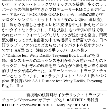
いアーティストへトラックやリミックスを提供。多くのラッ
パーたちの信頼を得てきたプロデューサーKMによるデビュ
ー・アルバム『FORTUNE GRAND』から、最高の2曲がア
ナログ・シングル・カット！ A面「夜のパパ(feat. 田我流)」
は、温かみを感じさせるエレピの旋律を中心に据えたメロウ
かつタイトなトラックに、DJを父親にもつ子供の目線で歌
われたハートウォーミングなリリックが泣かせる楽曲。田我
流の携わってきた名曲群の中でも指折りと断言できる、日本
語ラップ・ファンにとどまらないインパクトを残すナンバー
です！ AA面には、注目の若手ラッパー3人を迎え
た”Distance feat. Weny Dacillo, Taeyoung Boy, Lui Hua”を収
録。ダンスホールのエッセンスを利かせた哀愁たっぷりのト
ラックに、それぞれの境遇を見つめながら夢を思い描く感傷
的リリックが絡み合った、エモーショナル・トラップ・チュ
ーンとなっています。 ■トラックリスト： Side A 1.夜のパパ
(feat. 田我流) Side AA 1.Distance feat. Weny Dacillo, Taeyoung
Boy, Lui Hua
新境地の桃源郷サイケデリック・トラップ・
チューン”Vaporwave”がアナログ化！ ■ARTIST：田我流
■TITLE：Vaporwave ■LABEL：Mary Joy / JET SET