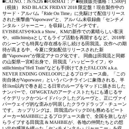
■CATNO.：JS7S226 ■FORMAT：7″ ■税抜販売価格：1,500円
（税抜） RSD BLACK FRIDAY 2018 限定盤！現在製作中の
サード・アルバム『Ride On Time』に先駆けて配信リリース
された衝撃曲”Vaporwave”と、アルバム未収録曲「センチメ
ンタル・ジャーニー」を収録した7インチです。
EVISBEATSやKick a Show、KMの新作での素晴らしい客演
や、stillichimiyaとしてもライブ活動を再開するなど、2018年
のシーンでも特異な存在感を示し続ける田我流。次作への期
待が高まる中、今夏に突如配信リリースされた新
曲”Vaporwave”が限定アナログ化です。 同曲は田我流と同郷
の山梨県一宮町出身で、田我流「ハッピーライフ」や
stillichimiya”Hell Train”なども手掛けてきたFALCON a.k.a.
NEVER ENDING ONELOOPによるプロデュース曲。「この
街自体がVaporwave」というパンチラインに象徴される、半
径1km以内で巻き起こる日常のループをマッドに描き出した
ナンバーで、OFWGKTAのアーティストたちにも通じるサ
イケデリックかつレイドバックしたグルーヴと、正にヴァイ
パーウェイヴ的な歪みが同居したクラウドラップ・チューン
です。 カップリングは、田我流のバックDJも務めるビート
メーカーMAHBIEによるプロデュース曲で、全国を旅しなが
らライブする田我流 & MAHBIEが、各地の仲間たちとの想
い出や感謝を綴った「センチメンタル・ジャーニー」を収