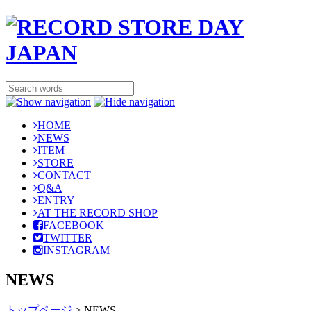
HOME
NEWS
ITEM
STORE
CONTACT
Q&A
ENTRY
AT THE RECORD SHOP
FACEBOOK
TWITTER
INSTAGRAM
NEWS
トップページ
>
NEWS