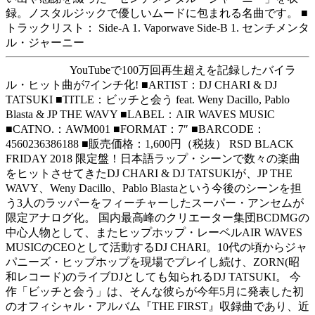
録。ノスタルジックで優しいムードに包まれる名曲です。 ■
トラックリスト： Side-A 1. Vaporwave Side-B 1. センチメンタ
ル・ジャーニー
YouTubeで100万回再生超えを記録したバイラ
ル・ヒット曲が7インチ化! ■ARTIST：DJ CHARI & DJ
TATSUKI ■TITLE：ビッチと会う feat. Weny Dacillo, Pablo
Blasta & JP THE WAVY ■LABEL：AIR WAVES MUSIC
■CATNO.：AWM001 ■FORMAT：7″ ■BARCODE：
4560236386188 ■販売価格：1,600円（税抜） RSD BLACK
FRIDAY 2018 限定盤！日本語ラップ・シーンで数々の楽曲
をヒットさせてきたDJ CHARI & DJ TATSUKIが、JP THE
WAVY、Weny Dacillo、Pablo Blastaという今後のシーンを担
う3人のラッパーをフィーチャーしたスーパー・アンセムが
限定アナログ化。 国内最高峰のクリエーター集団BCDMGの
中心人物として、またヒップホップ・レーベルAIR WAVES
MUSICのCEOとして活動するDJ CHARI。10代の頃からジャ
パニーズ・ヒップホップを現場でプレイし続け、ZORN(昭
和レコード)のライブDJとしても知られるDJ TATSUKI。 今
作「ビッチと会う」は、そんな彼らが今年5月に発表した初
のオフィシャル・アルバム『THE FIRST』収録曲であり、近