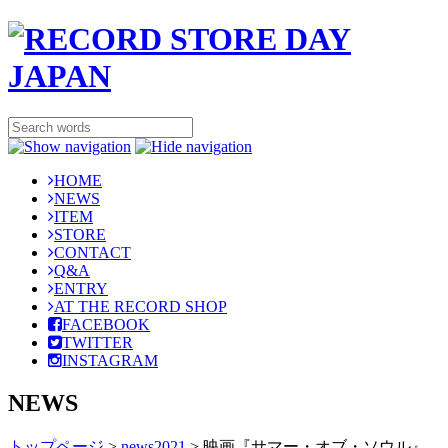
HOME
NEWS
ITEM
STORE
CONTACT
Q&A
ENTRY
AT THE RECORD SHOP
FACEBOOK
TWITTER
INSTAGRAM
NEWS
トップページ
>
news2021
>
映画『サマー・オブ・ソウル』