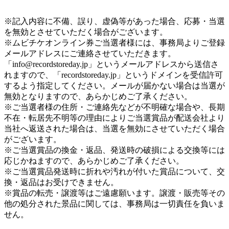
※記入内容に不備、誤り、虚偽等があった場合、応募・当選
を無効とさせていただく場合がございます。
※ムビチケオンライン券ご当選者様には、事務局よりご登録
メールアドレスにご連絡させていただきます。
「info@recordstoreday.jp」というメールアドレスから送信さ
れますので、「recordstoreday.jp」というドメインを受信許可
するよう指定してください。メールが届かない場合は当選が
無効となりますので、あらかじめご了承ください。
※ご当選者様の住所・ご連絡先などが不明確な場合や、長期
不在・転居先不明等の理由によりご当選賞品が配送会社より
当社へ返送された場合は、当選を無効にさせていただく場合
がございます。
※ご当選賞品の換金・返品、発送時の破損による交換等には
応じかねますので、あらかじめご了承ください。
※ご当選賞品発送時に折れや汚れが付いた賞品について、交
換・返品はお受けできません。
※賞品の転売・譲渡等はご遠慮願います。譲渡・販売等その
他の処分された景品に関しては、事務局は一切責任を負いま
せん。