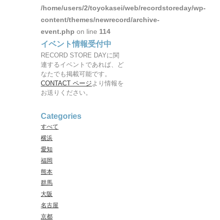
/home/users/2/toyokasei/web/recordstoreday/wp-
content/themes/newrecord/archive-
event.php
on line
114
イベント情報受付中
RECORD STORE DAYに関
連するイベントであれば、ど
なたでも掲載可能です。
CONTACT ページ
より情報を
お送りください。
Categories
すべて
横浜
愛知
福岡
熊本
群馬
大阪
名古屋
京都