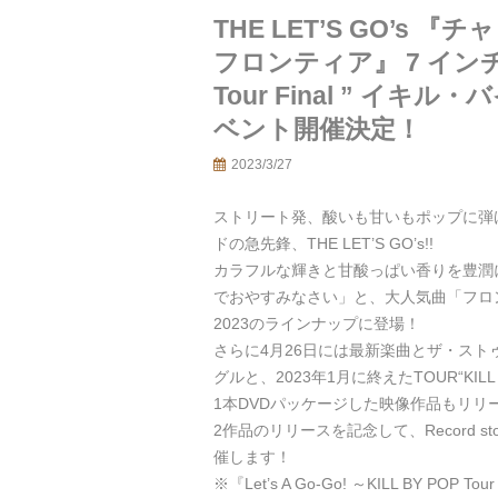
THE LET’S GO’s
フロンティア』 7 インチ 『 L
Tour Final ” イキ
ベント開催決定！
2023/3/27
ストリート発、酸いも甘いもポップに弾
ドの急先鋒、THE LET’S GO’s!!
カラフルな輝きと甘酸っぱい香りを豊潤
でおやすみなさい」と、大人気曲「フロンティア
2023のラインナップに登場！
さらに4月26日には最新楽曲とザ・ストゥー
グルと、2023年1月に終えたTOUR“KI
1本DVDパッケージした映像作品もリリ
2作品のリリースを記念して、Record st
催します！
※『Let’s A Go-Go! ～KILL BY P