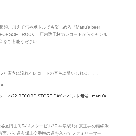
類、加えて缶やボトルでも楽しめる『Manu’a beer
,CITY POP,SOFT ROCK… 店内数千枚のレコードからジャンル
音をご堪能ください！
ルと店内に流れるレコードの音色に酔いしれる、、、
🔥
ク！
4/22 RECORD STORE DAY イベント開催 | manu’a
4 東京都渋谷区円山町5-14スタービル2F 神泉駅1分 京王井の頭線渋
方面から 道玄坂上交番横の道を入ってファミリーマー