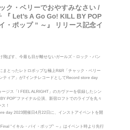
 『チャック・ベリーでおやすみなさい /
et’s A Go Go! KILL BY POP
ル・バイ・ポップ ” ～』 リリース記念イ
け飛ばす、今最も目が離せないガールズ・ロック・バン
にまとったレトロポップな極上R&R「チャック・ベリー
」が7インチレコードとしてRecord store day
ジス「I FEEL ALRIGHT」のカヴァーを収録したシン
LL BY POP”ファイナル公演、新宿ロフトでのライブを丸々
ース！
ore day 2023開催日4月22日に、インストアイベントを開
OP Tour Final “イキル・バイ・ポップ” ～』はイベント時より先行