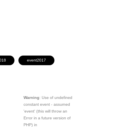
018
event2017
Warning
: Use of undefined
constant event - assumed
'event' (this will throw an
Error in a future version of
PHP) in